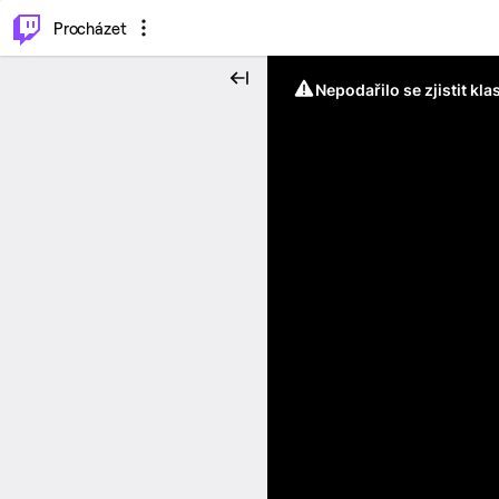
..
⌥
P
Procházet
Nepodařilo se zjistit kla