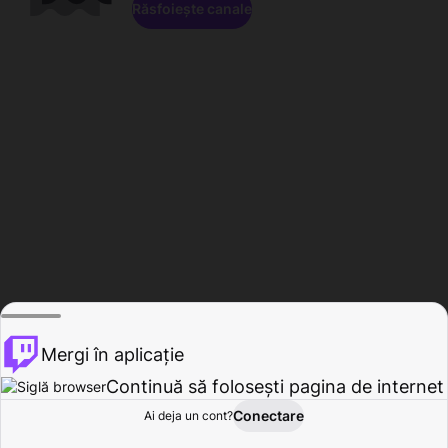
Răsfoiește canale
Mergi în aplicație
Continuă să folosești pagina de internet
Conectare
Ai deja un cont?
Acasă
Răsfoire
Activitate
Profil