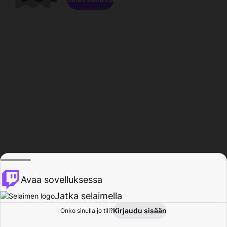
Avaa sovelluksessa
Jatka selaimella
Kirjaudu sisään
Onko sinulla jo tili?
Koti
Selaa
Toiminta
Profiili