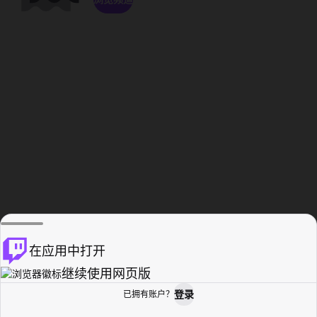
在应用中打开
继续使用网页版
登录
已拥有账户？
主页
浏览
活动纪录
个人资料