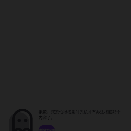
抱歉。您恐怕得搭乘时光机才有办法找回那个
内容了。
浏览频道