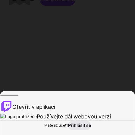
Otevřít v aplikaci
Používejte dál webovou verzi
Přihlásit se
Máte již účet?
Domů
Procházet
Aktivita
Profil