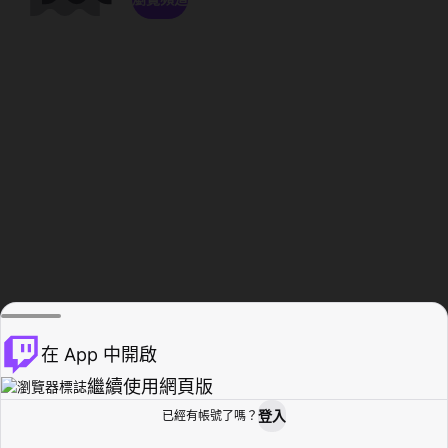
在 App 中開啟
繼續使用網頁版
登入
已經有帳號了嗎？
創作者基地
瀏覽
活動紀錄
個人檔案