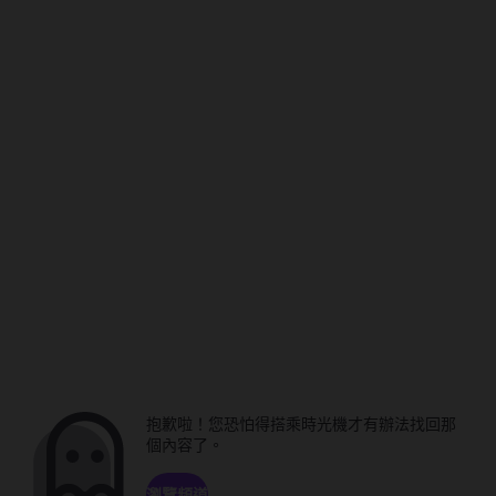
抱歉啦！您恐怕得搭乘時光機才有辦法找回那
個內容了。
瀏覽頻道