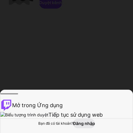
Duyệt kênh
Mở trong Ứng dụng
Tiếp tục sử dụng web
Đăng nhập
Bạn đã có tài khoản?
Trang chủ
Duyệt
Hoạt động
Hồ sơ