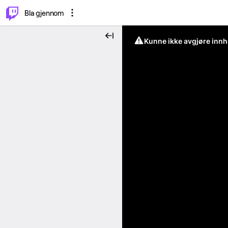
⌥
P
Bla gjennom
Kunne ikke avgjøre innh