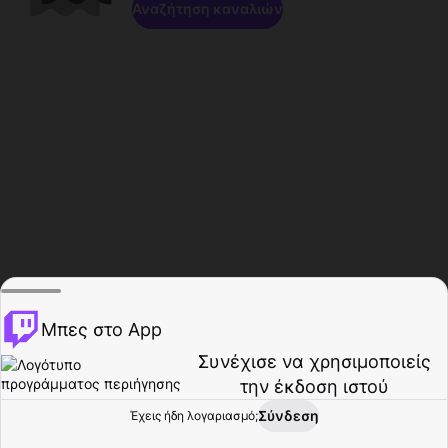
Αναζήτηση καναλιών
Μπες στο App
Συνέχισε να χρησιμοποιείς
την έκδοση ιστού
Σύνδεση
Έχεις ήδη λογαριασμό;
Αρχική σελίδα
Περιήγηση
Δραστηριότητα
Προφίλ