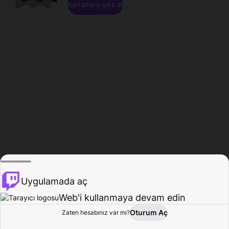
Kanallara göz at
Uygulamada aç
Web'i kullanmaya devam edin
Oturum Aç
Zaten hesabınız var mı?
Ana Sayfa
Gözat
Aktivite
Profil