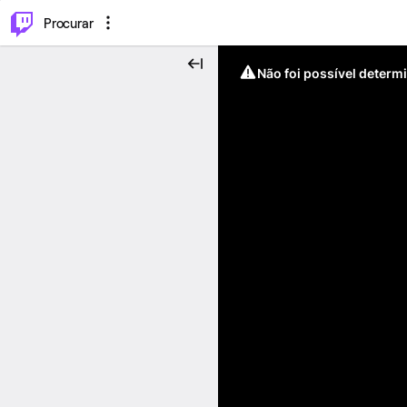
.
⌥
P
Procurar
Não foi possível determ