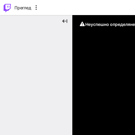
м...
⌥
P
Преглед
Неуспешно определяне