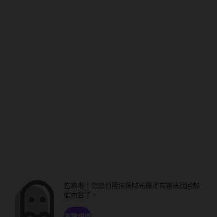
抱歉啦！您恐怕得搭乘時光機才有辦法找回那
個內容了。
瀏覽頻道