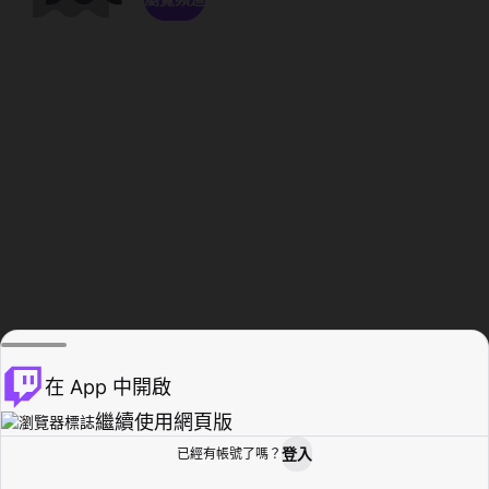
在 App 中開啟
繼續使用網頁版
登入
已經有帳號了嗎？
創作者基地
瀏覽
活動紀錄
個人檔案