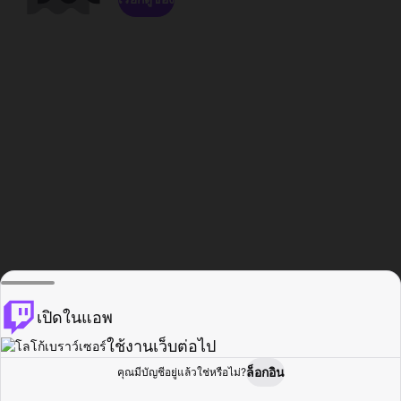
เปิดในแอพ
ใช้งานเว็บต่อไป
ล็อกอิน
คุณมีบัญชีอยู่แล้วใช่หรือไม่?
หน้าแรก
เรียกดู
กิจกรรม
โปรไฟล์