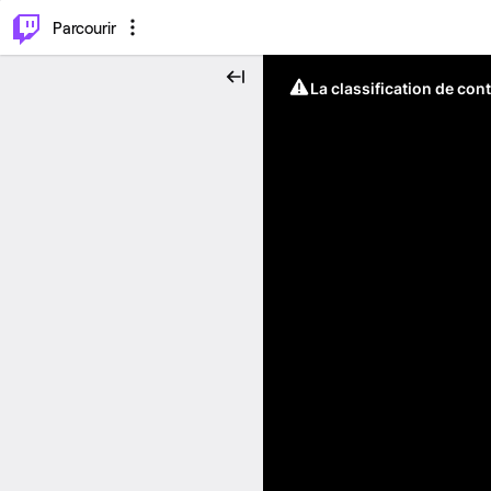
⌥
P
Parcourir
La classification de con