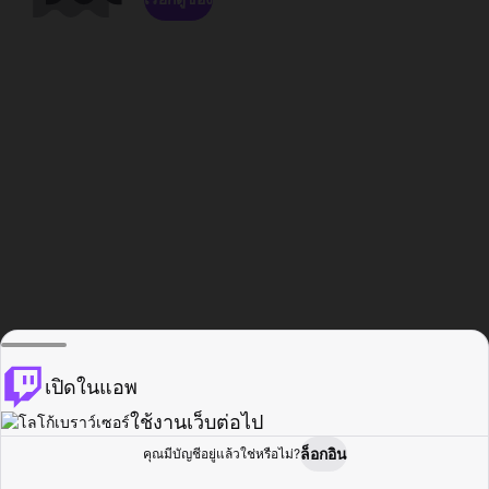
เปิดในแอพ
ใช้งานเว็บต่อไป
ล็อกอิน
คุณมีบัญชีอยู่แล้วใช่หรือไม่?
หน้าแรก
เรียกดู
กิจกรรม
โปรไฟล์