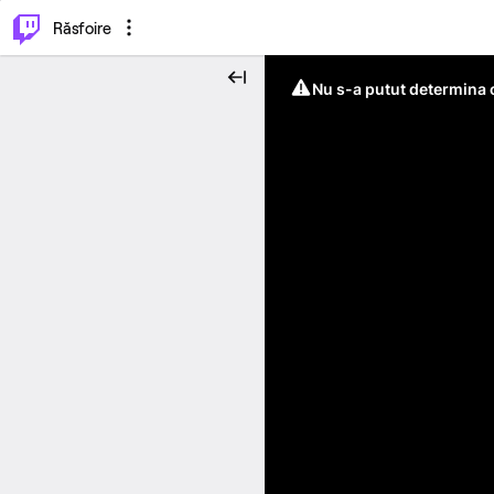
⌥
P
Răsfoire
Nu s-a putut determina c