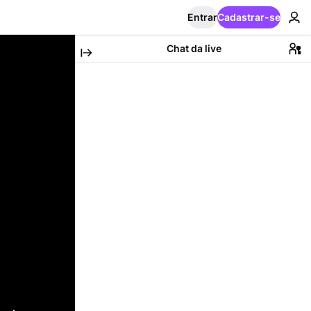
Entrar
Cadastrar-se
Chat da live