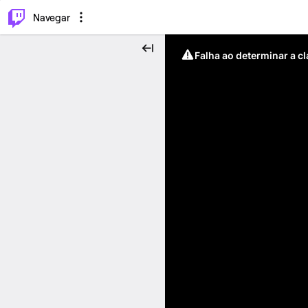
⌥
P
Navegar
Falha ao determinar a c