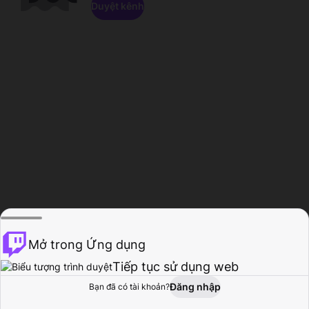
Duyệt kênh
Mở trong Ứng dụng
Tiếp tục sử dụng web
Đăng nhập
Bạn đã có tài khoản?
Trang chủ
Duyệt
Hoạt động
Hồ sơ