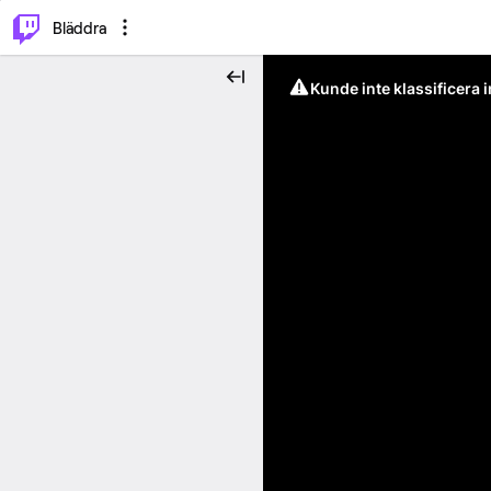
⌥
P
Bläddra
Kunde inte klassificera 