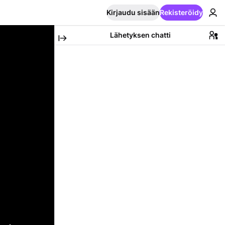
Kirjaudu sisään
Rekisteröidy
Lähetyksen chatti