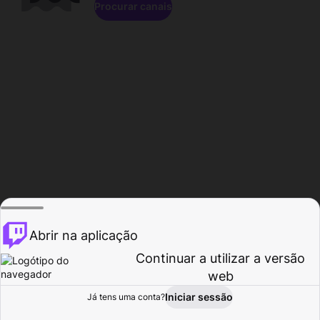
Procurar canais
Abrir na aplicação
Continuar a utilizar a versão
web
Iniciar sessão
Já tens uma conta?
Página inicial
Procurar
Atividade
Perfil