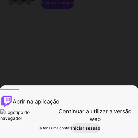
Procurar canais
Abrir na aplicação
Continuar a utilizar a versão
web
Iniciar sessão
Já tens uma conta?
Página inicial
Procurar
Atividade
Perfil