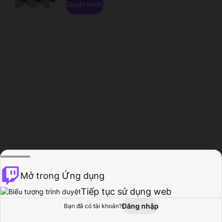
Duyệt kênh
Mở trong Ứng dụng
Tiếp tục sử dụng web
Đăng nhập
Bạn đã có tài khoản?
Trang chủ
Duyệt
Hoạt động
Hồ sơ