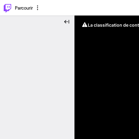
⌥
P
Parcourir
La classification de con