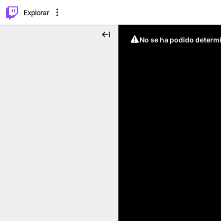
⌥
P
Explorar
No se ha podido determin