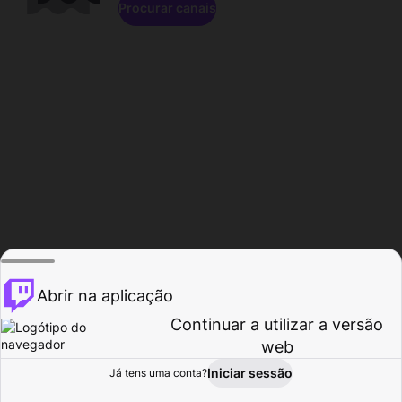
Procurar canais
Abrir na aplicação
Continuar a utilizar a versão
web
Iniciar sessão
Já tens uma conta?
Página inicial
Procurar
Atividade
Perfil