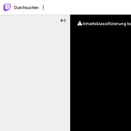
.
⌥
P
Durchsuchen
Inhaltsklassifizierung 