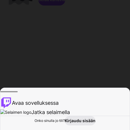
Avaa sovelluksessa
Jatka selaimella
Kirjaudu sisään
Onko sinulla jo tili?
Koti
Selaa
Toiminta
Profiili