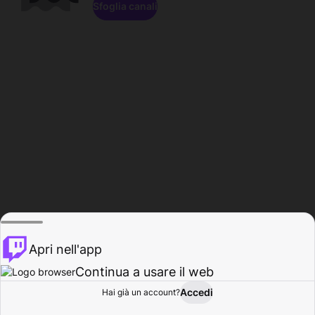
Sfoglia canali
Apri nell'app
Continua a usare il web
Accedi
Hai già un account?
Base
Sfoglia
Attività
Profilo