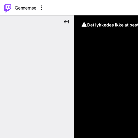
⌥
P
Gennemse
Det lykkedes ikke at be