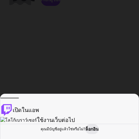
เปิดในแอพ
ใช้งานเว็บต่อไป
ล็อกอิน
คุณมีบัญชีอยู่แล้วใช่หรือไม่?
หน้าแรก
เรียกดู
กิจกรรม
โปรไฟล์