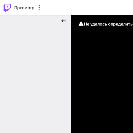
.
⌥
P
Просмотр
Не удалось определит