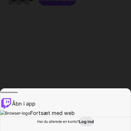
Åbn i app
Fortsæt med web
Log ind
Har du allerede en konto?
Hjem
Gennemse
Aktivitet
Profil