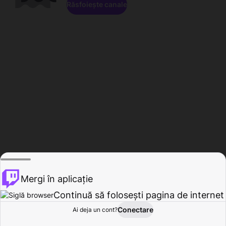
Răsfoiește canale
Mergi în aplicație
Continuă să folosești pagina de internet
Conectare
Ai deja un cont?
Acasă
Răsfoire
Activitate
Profil