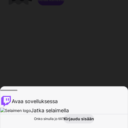
Avaa sovelluksessa
Jatka selaimella
Kirjaudu sisään
Onko sinulla jo tili?
Koti
Selaa
Toiminta
Profiili