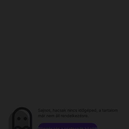
Sajnos, hacsak nincs időgéped, a tartalom
már nem áll rendelkezésre.
Böngészés a csatornák között