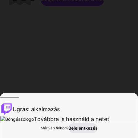
Ugrás: alkalmazás
Továbbra is használd a netet
Bejelentkezés
Már van fiókod?
Főoldal
Böngészés
Tevékenység
Profil