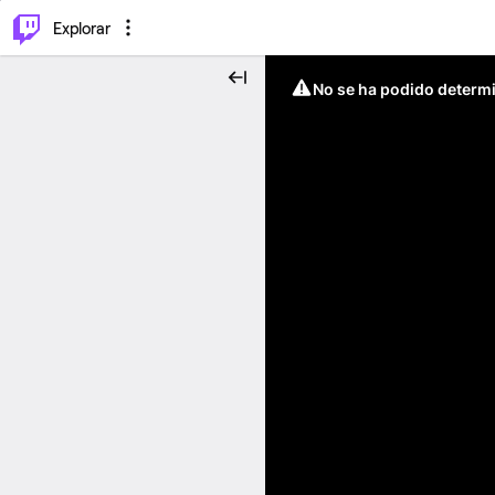
⌥
P
Explorar
No se ha podido determin