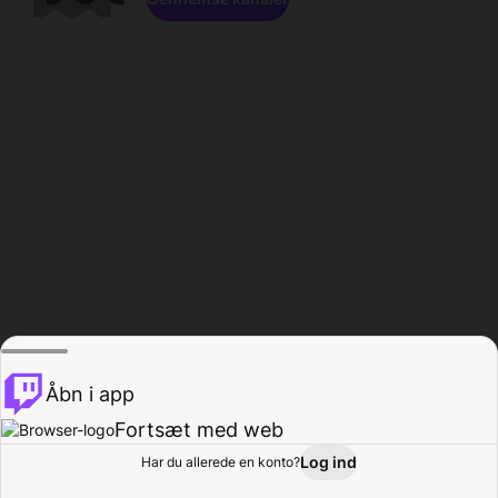
Åbn i app
Fortsæt med web
Log ind
Har du allerede en konto?
Hjem
Gennemse
Aktivitet
Profil