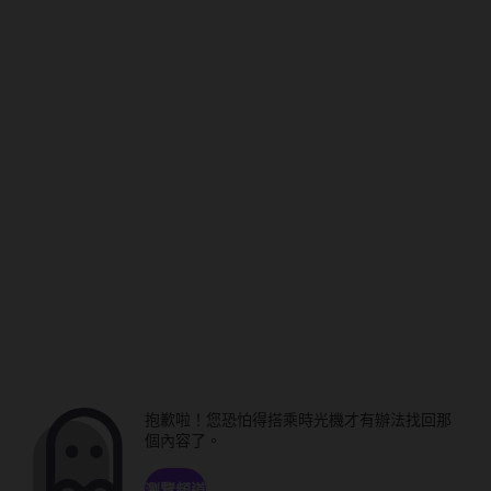
抱歉啦！您恐怕得搭乘時光機才有辦法找回那
個內容了。
瀏覽頻道