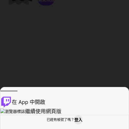
在 App 中開啟
繼續使用網頁版
登入
已經有帳號了嗎？
創作者基地
瀏覽
活動紀錄
個人檔案