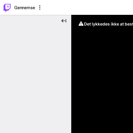
⌥
P
Gennemse
Det lykkedes ikke at be