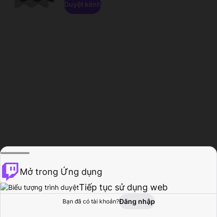
Duyệt kênh
Mở trong Ứng dụng
Tiếp tục sử dụng web
Đăng nhập
Bạn đã có tài khoản?
Trang chủ
Duyệt
Hoạt động
Hồ sơ