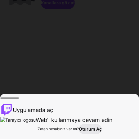
Kanallara göz at
Uygulamada aç
Web'i kullanmaya devam edin
Oturum Aç
Zaten hesabınız var mı?
Ana Sayfa
Gözat
Aktivite
Profil