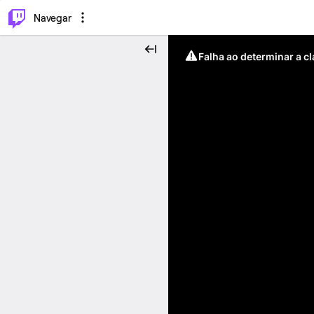
⌥
P
Navegar
Falha ao determinar a c