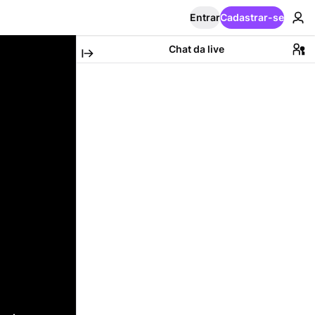
Entrar
Cadastrar-se
Chat da live