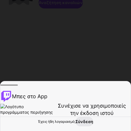
Αναζήτηση καναλιών
Μπες στο App
Συνέχισε να χρησιμοποιείς
την έκδοση ιστού
Σύνδεση
Έχεις ήδη λογαριασμό;
Αρχική σελίδα
Περιήγηση
Δραστηριότητα
Προφίλ