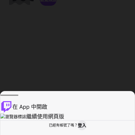
在 App 中開啟
繼續使用網頁版
登入
已經有帳號了嗎？
創作者基地
瀏覽
活動紀錄
個人檔案