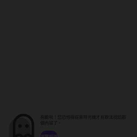
抱歉啦！您恐怕得搭乘時光機才有辦法找回那
個內容了。
瀏覽頻道