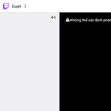
.
⌥
P
Duyệt
Không thể xác định phân