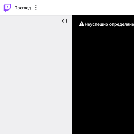
м...
⌥
P
Преглед
Неуспешно определяне