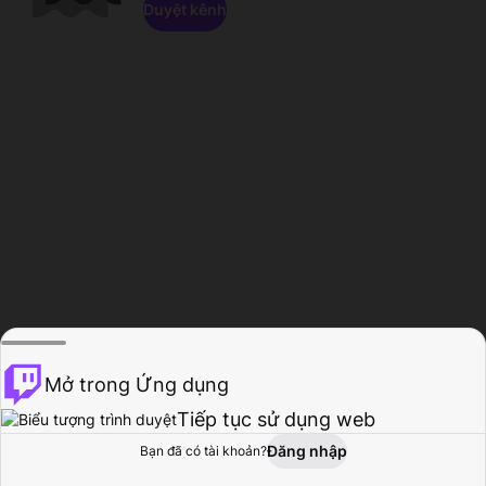
Duyệt kênh
Mở trong Ứng dụng
Tiếp tục sử dụng web
Đăng nhập
Bạn đã có tài khoản?
Trang chủ
Duyệt
Hoạt động
Hồ sơ