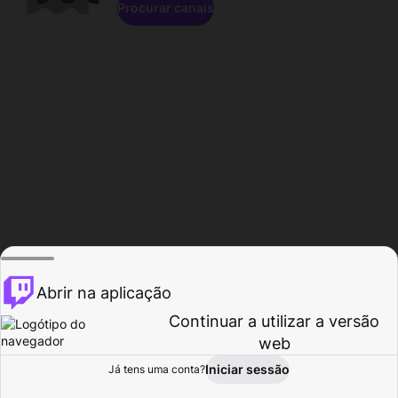
Procurar canais
Abrir na aplicação
Continuar a utilizar a versão
web
Iniciar sessão
Já tens uma conta?
Página inicial
Procurar
Atividade
Perfil